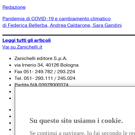
Redazione
Pandemia di COVID-19 e cambiamento climatico
di Federica Bellerba, Andrea Caldarone, Sara Gandini
Leggi tutti gli articoli
Vai su Zanichelli.it
Zanichelli editore S.p.A.
via Irnerio 34, 40126 Bologna
Fax 051- 249.782 / 293.224
Tel. 051- 293.111 / 245.024
Partita IVA 03978000374
© 2020 Zanichelli Editore spa
Chi siamo
Contatti e recapiti
Su questo sito usiamo i cookie.
my.zanichelli.it
Filiali e agenzie
Se continui a navigare, lo fai secondo le re