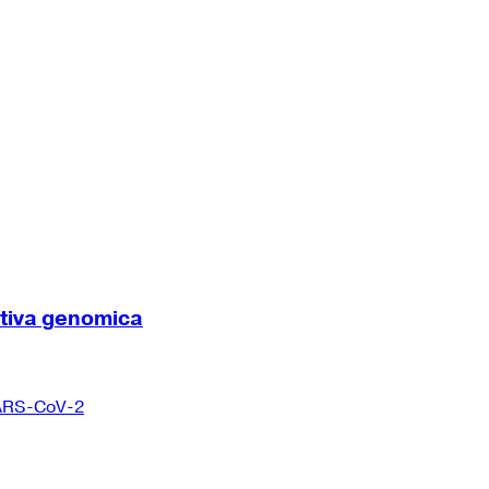
ttiva genomica
 SARS-CoV-2