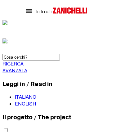
Tutti i siti
ZANICHELLI.it
SCUOLA
Home zanichelli.it
Home scuola
Ricerca in catalogo
Catalogo scuola
Contatti
Bisogni Educativi Special
(BES)
Formazione docenti
RICERCA
AVANZATA
Leggi in / Read in
ITALIANO
ENGLISH
Il progetto / The project
SEGUICI SU
YouTube
Faceboo