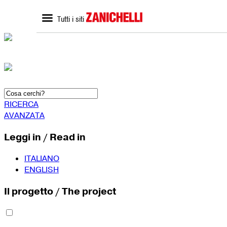
Tutti i siti
ZANICHELLI.it
SCUOLA
Home zanichelli.it
Home scuola
Ricerca in catalogo
Catalogo scuola
Contatti
Bisogni Educativi Special
(BES)
Formazione docenti
RICERCA
AVANZATA
Leggi in / Read in
ITALIANO
ENGLISH
Il progetto / The project
SEGUICI SU
YouTube
Faceboo