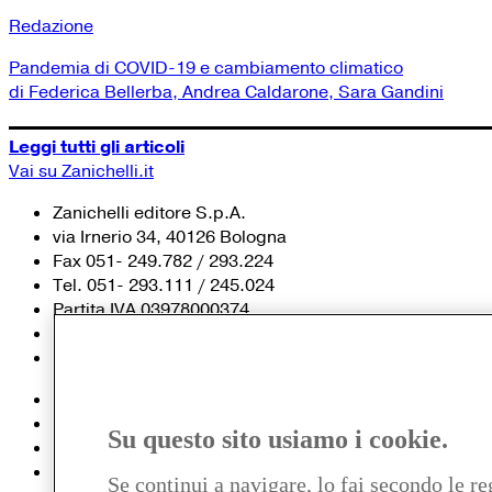
Redazione
Pandemia di COVID-19 e cambiamento climatico
di Federica Bellerba, Andrea Caldarone, Sara Gandini
Leggi tutti gli articoli
Vai su Zanichelli.it
Zanichelli editore S.p.A.
via Irnerio 34, 40126 Bologna
Fax 051- 249.782 / 293.224
Tel. 051- 293.111 / 245.024
Partita IVA 03978000374
© 2020 Zanichelli Editore spa
Chi siamo
Contatti e recapiti
Su questo sito usiamo i cookie.
my.zanichelli.it
Filiali e agenzie
Se continui a navigare, lo fai secondo le re