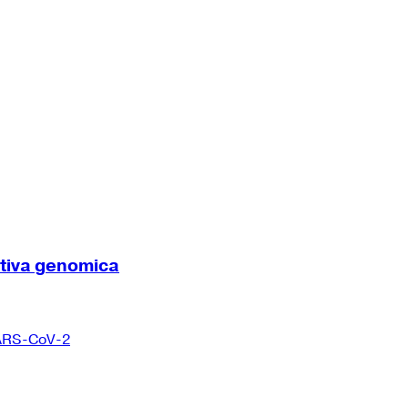
ttiva genomica
 SARS-CoV-2