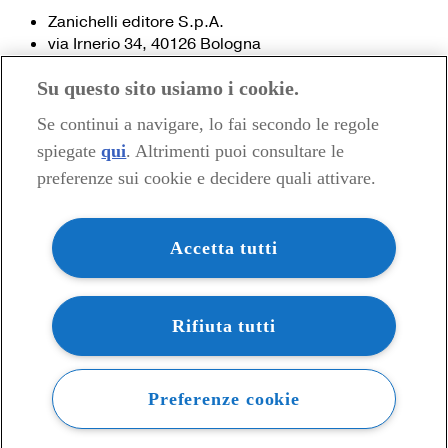
Zanichelli editore S.p.A.
via Irnerio 34, 40126 Bologna
Fax 051- 249.782 / 293.224
Su questo sito usiamo i cookie.
Tel. 051- 293.111 / 245.024
Partita IVA 03978000374
Se continui a navigare, lo fai secondo le regole
spiegate
qui
. Altrimenti puoi consultare le
© 2020 Zanichelli Editore spa
preferenze sui cookie e decidere quali attivare.
Chi siamo
Contatti e recapiti
my.zanichelli.it
Accetta tutti
Filiali e agenzie
Acquisti: informazioni precontrattuali
Area stampa
Privacy
Rifiuta tutti
Preferenze cookie