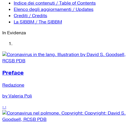
YouTube
Tutti i siti Zanichelli per la scuola
Indice dei contenuti / Table of Contents
Collezioni Università
Facebook
Elenco degli aggiornamenti / Updates
Crediti / Credits
Twitter
La SIBBM / The SIBBM
Instagram
In Evidenza
Instagram scuola
Mail
Preface
Redazione
by Valeria Poli
‹
›