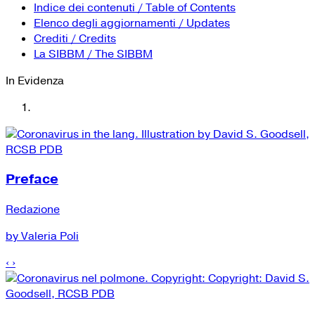
YouTube
Tutti i siti Zanichelli per la scuola
Indice dei contenuti / Table of Contents
Collezioni Università
Facebook
Elenco degli aggiornamenti / Updates
Crediti / Credits
Twitter
La SIBBM / The SIBBM
Instagram
In Evidenza
Instagram scuola
Mail
Preface
Redazione
by Valeria Poli
‹
›