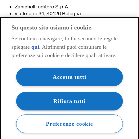
Zanichelli editore S.p.A.
via Irnerio 34, 40126 Bologna
Fax 051- 249.782 / 293.224
Su questo sito usiamo i cookie.
Tel. 051- 293.111 / 245.024
Partita IVA 03978000374
Se continui a navigare, lo fai secondo le regole
spiegate
qui
. Altrimenti puoi consultare le
© 2020 Zanichelli Editore spa
preferenze sui cookie e decidere quali attivare.
Chi siamo
Contatti e recapiti
my.zanichelli.it
Accetta tutti
Filiali e agenzie
Acquisti: informazioni precontrattuali
Area stampa
Privacy
Rifiuta tutti
Preferenze cookie