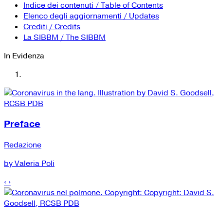
YouTube
Tutti i siti Zanichelli per la scuola
Indice dei contenuti / Table of Contents
Collezioni Università
Facebook
Elenco degli aggiornamenti / Updates
Crediti / Credits
Twitter
La SIBBM / The SIBBM
Instagram
In Evidenza
Instagram scuola
Mail
Preface
Redazione
by Valeria Poli
‹
›