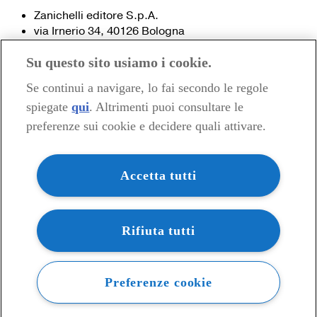
Zanichelli editore S.p.A.
via Irnerio 34, 40126 Bologna
Fax 051- 249.782 / 293.224
Su questo sito usiamo i cookie.
Tel. 051- 293.111 / 245.024
Partita IVA 03978000374
Se continui a navigare, lo fai secondo le regole
spiegate
qui
. Altrimenti puoi consultare le
© 2020 Zanichelli Editore spa
preferenze sui cookie e decidere quali attivare.
Chi siamo
Contatti e recapiti
my.zanichelli.it
Accetta tutti
Filiali e agenzie
Acquisti: informazioni precontrattuali
Area stampa
Privacy
Rifiuta tutti
Preferenze cookie