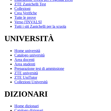
ZTE Zanichelli Test
Collezioni
Crea Verifiche
Tutte le prove
Verso l'INVALSI
Tutti i siti Zanichelli per la scuola
UNIVERSITÀ
Home università
Catalogo università
Area docenti
Area studenti
Preparazione test di ammissione
ZTE università
ZTE UniTutor
Collezioni Università
DIZIONARI
Home dizionari
Catalogo dizionari