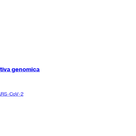
ttiva genomica
 SARS-CoV-2