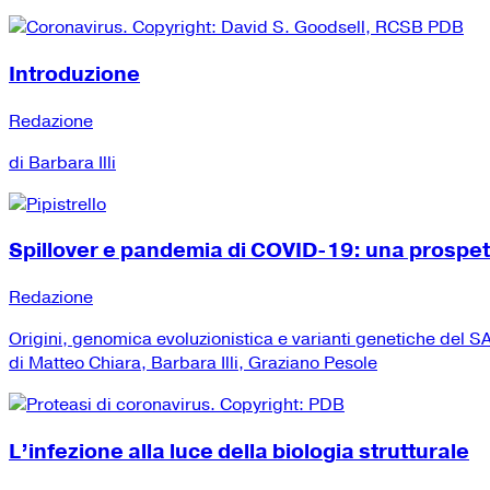
Introduzione
Redazione
di Barbara Illi
Spillover e pandemia di COVID-19: una prospe
Redazione
Origini, genomica evoluzionistica e varianti genetiche del
di Matteo Chiara, Barbara Illi, Graziano Pesole
L’infezione alla luce della biologia strutturale