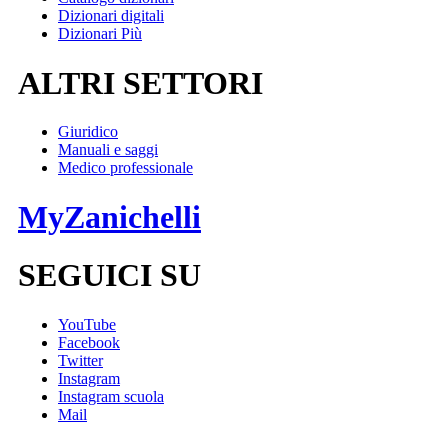
Dizionari digitali
Dizionari Più
ALTRI SETTORI
Giuridico
Manuali e saggi
Medico professionale
MyZanichelli
SEGUICI SU
YouTube
Facebook
Twitter
Instagram
Instagram scuola
Mail