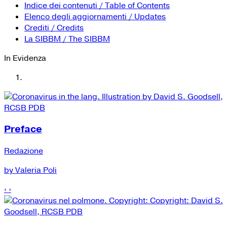
YouTube
Tutti i siti Zanichelli per la scuola
Indice dei contenuti / Table of Contents
Collezioni Università
Facebook
Elenco degli aggiornamenti / Updates
Crediti / Credits
Twitter
La SIBBM / The SIBBM
Instagram
In Evidenza
Instagram scuola
Mail
Preface
Redazione
by Valeria Poli
‹
›