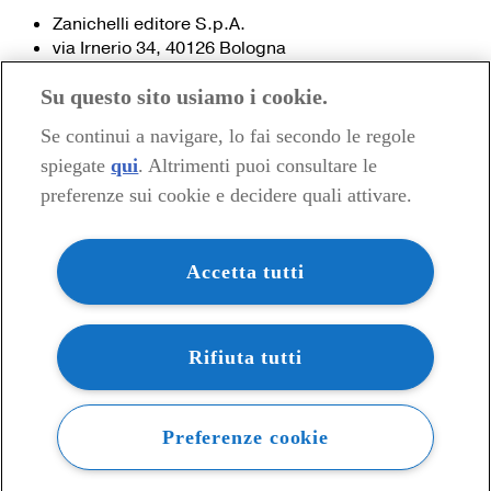
Zanichelli editore S.p.A.
via Irnerio 34, 40126 Bologna
Fax 051- 249.782 / 293.224
Su questo sito usiamo i cookie.
Tel. 051- 293.111 / 245.024
Partita IVA 03978000374
Se continui a navigare, lo fai secondo le regole
spiegate
qui
. Altrimenti puoi consultare le
© 2020 Zanichelli Editore spa
preferenze sui cookie e decidere quali attivare.
Chi siamo
Contatti e recapiti
my.zanichelli.it
Accetta tutti
Filiali e agenzie
Acquisti: informazioni precontrattuali
Area stampa
Privacy
Rifiuta tutti
Preferenze cookie