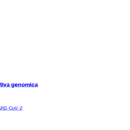
ttiva genomica
 SARS-CoV-2