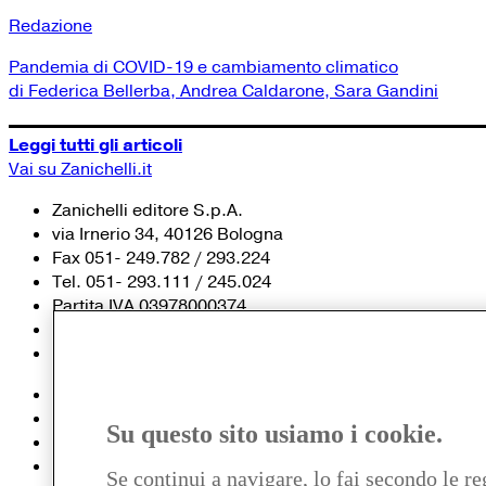
Redazione
Pandemia di COVID-19 e cambiamento climatico
di Federica Bellerba, Andrea Caldarone, Sara Gandini
Leggi tutti gli articoli
Vai su Zanichelli.it
Zanichelli editore S.p.A.
via Irnerio 34, 40126 Bologna
Fax 051- 249.782 / 293.224
Tel. 051- 293.111 / 245.024
Partita IVA 03978000374
© 2020 Zanichelli Editore spa
Chi siamo
Contatti e recapiti
Su questo sito usiamo i cookie.
my.zanichelli.it
Filiali e agenzie
Se continui a navigare, lo fai secondo le re