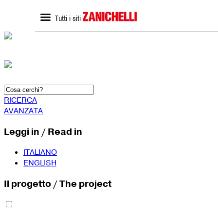
Tutti i siti
ZANICHELLI.it
SCUOLA
Home zanichelli.it
Home scuola
Ricerca in catalogo
Catalogo scuola
Contatti
Bisogni Educativi Special
(BES)
Formazione docenti
RICERCA
AVANZATA
Leggi in / Read in
ITALIANO
ENGLISH
Il progetto / The project
SEGUICI SU
YouTube
Faceboo