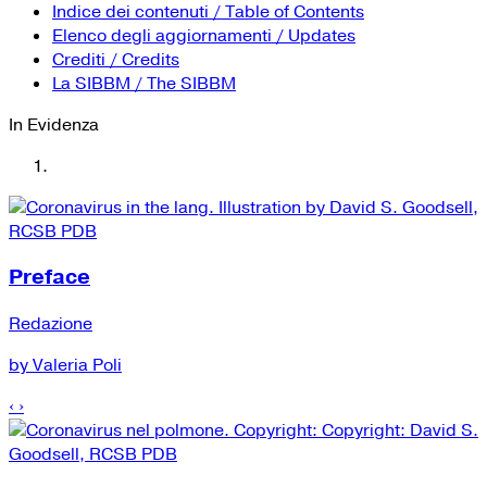
YouTube
Tutti i siti Zanichelli per la scuola
Indice dei contenuti / Table of Contents
Collezioni Università
Facebook
Elenco degli aggiornamenti / Updates
Crediti / Credits
Twitter
La SIBBM / The SIBBM
Instagram
In Evidenza
Instagram scuola
Mail
Preface
Redazione
by Valeria Poli
‹
›