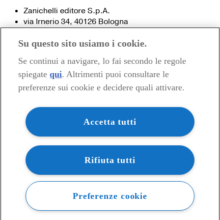
Zanichelli editore S.p.A.
via Irnerio 34, 40126 Bologna
Fax 051- 249.782 / 293.224
Su questo sito usiamo i cookie.
Tel. 051- 293.111 / 245.024
Partita IVA 03978000374
Se continui a navigare, lo fai secondo le regole
spiegate
qui
. Altrimenti puoi consultare le
© 2020 Zanichelli Editore spa
preferenze sui cookie e decidere quali attivare.
Chi siamo
Contatti e recapiti
my.zanichelli.it
Accetta tutti
Filiali e agenzie
Acquisti: informazioni precontrattuali
Area stampa
Privacy
Rifiuta tutti
Preferenze cookie