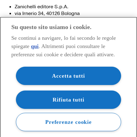
Zanichelli editore S.p.A.
via Irnerio 34, 40126 Bologna
Fax 051- 249.782 / 293.224
Su questo sito usiamo i cookie.
Tel. 051- 293.111 / 245.024
Partita IVA 03978000374
Se continui a navigare, lo fai secondo le regole
spiegate
qui
. Altrimenti puoi consultare le
© 2020 Zanichelli Editore spa
preferenze sui cookie e decidere quali attivare.
Chi siamo
Contatti e recapiti
my.zanichelli.it
Accetta tutti
Filiali e agenzie
Acquisti: informazioni precontrattuali
Area stampa
Privacy
Rifiuta tutti
Preferenze cookie