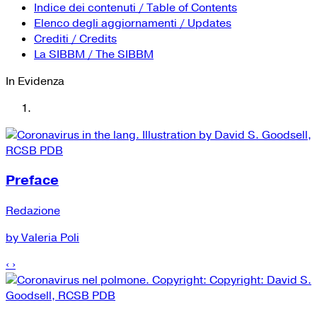
YouTube
Tutti i siti Zanichelli per la scuola
Indice dei contenuti / Table of Contents
Collezioni Università
Facebook
Elenco degli aggiornamenti / Updates
Crediti / Credits
Twitter
La SIBBM / The SIBBM
Instagram
In Evidenza
Instagram scuola
Mail
Preface
Redazione
by Valeria Poli
‹
›